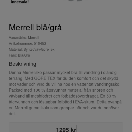
Merrell blå/grå
Varumärke: Merrell
Artikelnummer: 510452
Material: Syntet/väv/GoreTex
Färg: Blå/Grå
Beskrivning
Denna Merrellsko passar mycket bra till vandring i oländig
terräng. Med GORE-TEX får du den komfort och det skydd
mot väder och vind du vill ha hos en vattentät vandringssko.
Packad med 100 % återvunnet material från snören och
vävband till meshfodret och fotbäddsöverdraget. En 50 %
återvunnen och löstagbar fotbädd i EVA-skum. Detta ovanpå
en Merrell gummisula som greppar när och var du behöver
det.
1295 kr