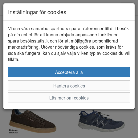
Toggl
Inställningar för cookies
navig
Visa filter
Vi och våra samarbetspartners sparar referenser till ditt besök
på din enhet för att kunna erbjuda anpassade funktioner,
Herr - Promenadskor (216
spara besöksstatistik och för att möjliggöra personifierad
marknadsföring. Utöver nödvändiga cookies, som krävs för
artiklar)
sida ska fungera, kan du själv välja vilken typ av cookies du vill
tillåta.
Sortera efter:
Acceptera alla
Hantera cookies
Läs mer om cookies