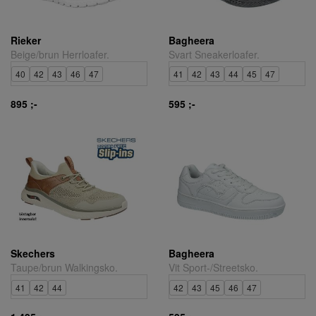
Rieker
Bagheera
Beige/brun Herrloafer.
Svart Sneakerloafer.
40
42
43
46
47
41
42
43
44
45
47
895 ;-
595 ;-
Skechers
Bagheera
Taupe/brun Walkingsko.
Vit Sport-/Streetsko.
41
42
44
42
43
45
46
47