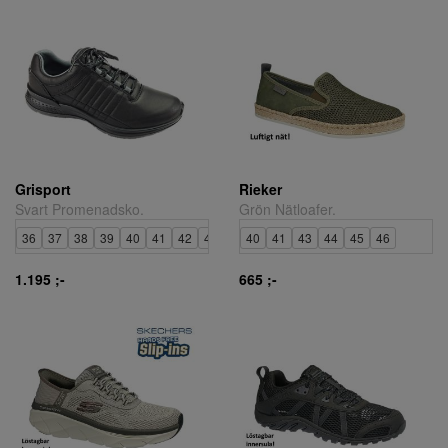
Grisport
Rieker
Svart Promenadsko.
Grön Nätloafer.
36
37
38
39
40
41
42
43
44
40
45
41
46
43
47
44
45
46
1.195 ;-
665 ;-