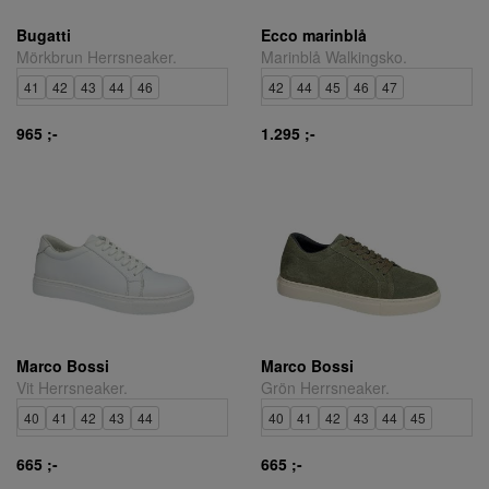
Bugatti
Ecco marinblå
Mörkbrun Herrsneaker.
Marinblå Walkingsko.
41
42
43
44
46
42
44
45
46
47
965 ;-
1.295 ;-
Marco Bossi
Marco Bossi
Vit Herrsneaker.
Grön Herrsneaker.
40
41
42
43
44
40
41
42
43
44
45
665 ;-
665 ;-