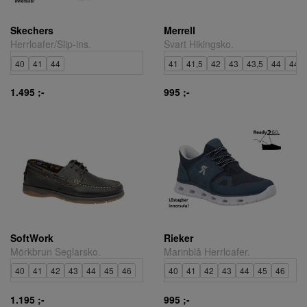
Skechers
Merrell
Herrloafer/Slip-ins.
Svart Hikingsko.
40
41
44
41
41,5
42
43
43,5
44
44,5
1.495 ;-
995 ;-
SoftWork
Rieker
Mörkbrun Seglarsko.
Marinblå Herrloafer.
40
41
42
43
44
45
46
40
41
42
43
44
45
46
1.195 ;-
995 ;-