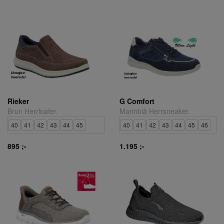
Rieker
G Comfort
Brun Herrloafer.
Marinblå Herrsneaker.
40
41
42
43
44
45
40
41
42
43
44
45
46
895 ;-
1.195 ;-