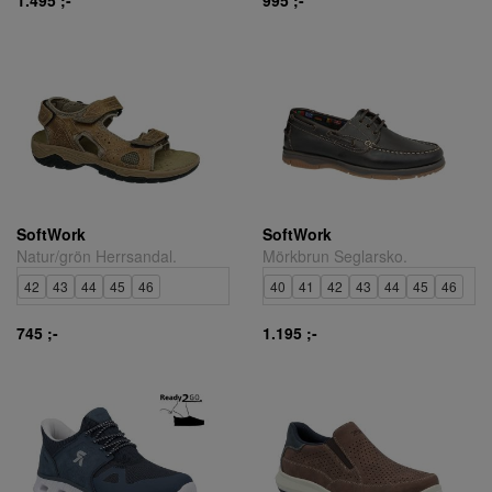
SoftWork
SoftWork
Natur/grön Herrsandal.
Mörkbrun Seglarsko.
42
43
44
45
46
40
41
42
43
44
45
46
745 ;-
1.195 ;-