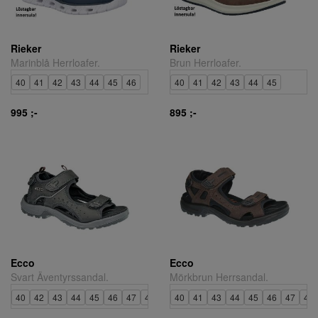
Rieker
Rieker
Marinblå Herrloafer.
Brun Herrloafer.
40
41
42
43
44
45
46
40
41
42
43
44
45
995 ;-
895 ;-
Ecco
Ecco
Svart Äventyrssandal.
Mörkbrun Herrsandal.
40
42
43
44
45
46
47
48
40
41
43
44
45
46
47
48