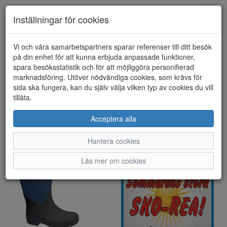
Toggl
Inställningar för cookies
navig
Visa filter
Vi och våra samarbetspartners sparar referenser till ditt besök
på din enhet för att kunna erbjuda anpassade funktioner,
Herr
spara besöksstatistik och för att möjliggöra personifierad
marknadsföring. Utöver nödvändiga cookies, som krävs för
sida ska fungera, kan du själv välja vilken typ av cookies du vill
Det här är bara ett urval ur vårt herrsortiment - det finns betydligt
tillåta.
mer att prova i butiken!
Sortera efter:
Acceptera alla
Hantera cookies
Läs mer om cookies