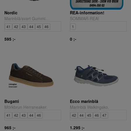
Nordic
REA-information!
Marinblå/svart Gummistövel
SOMMAR-REA!
41
42
43
44
45
46
1
595 ;-
0 ;-
Bugatti
Ecco marinblå
Mörkbrun Herrsneaker.
Marinblå Walkingsko.
41
42
43
44
46
42
44
45
46
47
965 ;-
1.295 ;-