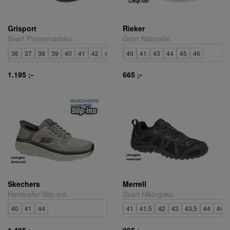
Grisport
Rieker
Svart Promenadsko.
Grön Nätloafer.
36
37
38
39
40
41
42
43
44
40
45
41
46
43
47
44
45
46
1.195 ;-
665 ;-
Skechers
Merrell
Herrloafer/Slip-ins.
Svart Hikingsko.
40
41
44
41
41,5
42
43
43,5
44
44,5
1.495 ;-
995 ;-