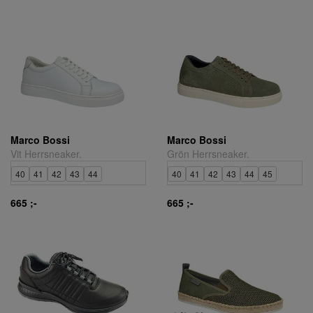
Marco Bossi
Marco Bossi
Vit Herrsneaker.
Grön Herrsneaker.
40
41
42
43
44
40
41
42
43
44
45
665 ;-
665 ;-