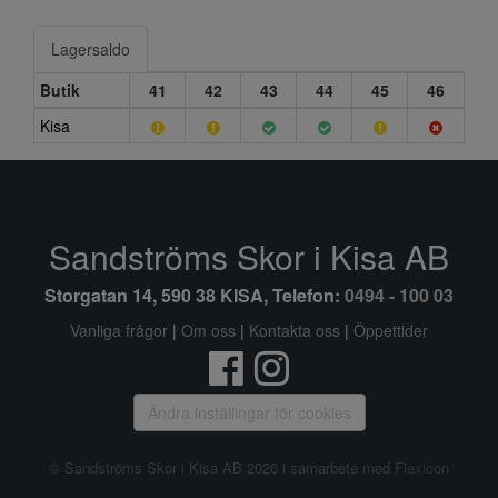
Lagersaldo
Butik
41
42
43
44
45
46
Kisa
Sandströms Skor i Kisa AB
Storgatan 14, 590 38 KISA, Telefon:
0494 - 100 03
Vanliga frågor
|
Om oss
|
Kontakta oss
|
Öppettider
Ändra inställingar för cookies
© Sandströms Skor i Kisa AB 2026 i samarbete med
Flexicon