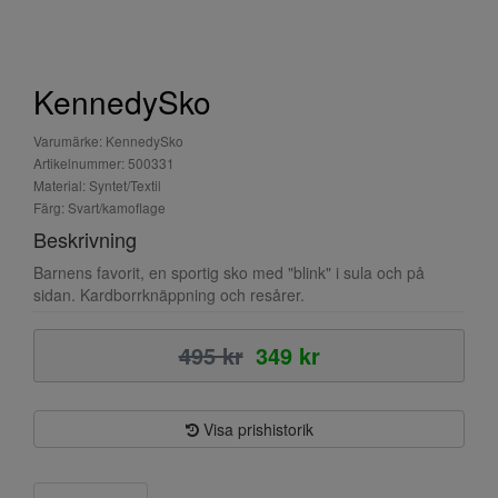
KennedySko
Varumärke: KennedySko
Artikelnummer: 500331
Material: Syntet/Textil
Färg: Svart/kamoflage
Beskrivning
Barnens favorit, en sportig sko med "blink" i sula och på
sidan. Kardborrknäppning och resårer.
495 kr
349 kr
Visa prishistorik