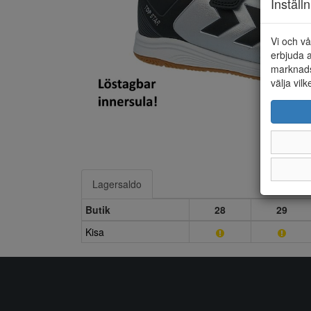
Inställ
Vi och vå
erbjuda a
marknads
välja vilk
Lagersaldo
Butik
28
29
Kisa