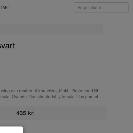
TAKT
vart
ng och resårer. Allroundsko, tänkt i första hand till
sula. Ovandel i konstmaterial, yttersula i ljus gummi.
435 kr