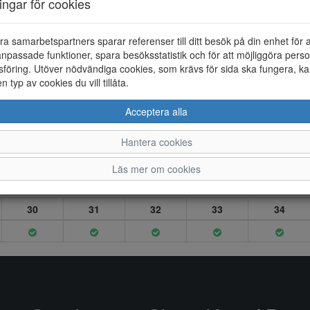
ningar för cookies
ra samarbetspartners sparar referenser till ditt besök på din enhet för 
npassade funktioner, spara besöksstatistik och för att möjliggöra perso
föring. Utöver nödvändiga cookies, som krävs för sida ska fungera, ka
en typ av cookies du vill tillåta.
Acceptera alla
Hantera cookies
Läs mer om cookies
30
31
32
33
34