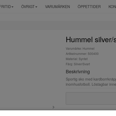
FRITID
ÖVRIGT
VARUMÄRKEN
ÖPPETTIDER
KON
Hummel silver/s
Varumärke: Hummel
Artikelnummer: 500400
Material: Syntet
Färg: Silver/Svart
Beskrivning
Sportig sko med kardborrknäppni
inomhusfotboll. Löstagbar inner