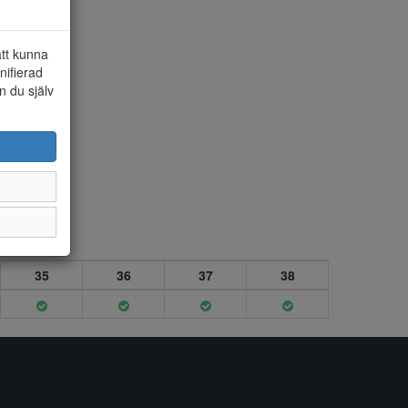
att kunna
nifierad
n du själv
35
36
37
38