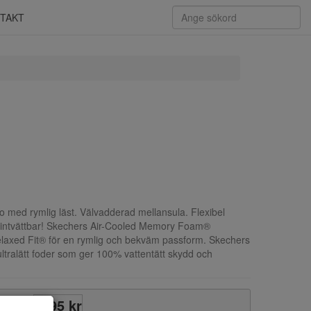
TAKT
ko med rymlig läst. Välvadderad mellansula. Flexibel
kintvättbar! Skechers Air-Cooled Memory Foam®
laxed Fit® för en rymlig och bekväm passform. Skechers
tralätt foder som ger 100% vattentätt skydd och
1295 kr