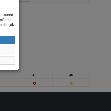
att kunna
nifierad
n du själv
45
46