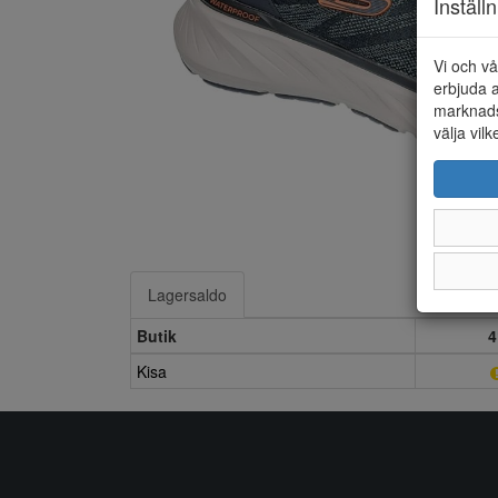
Inställ
Vi och vå
erbjuda a
marknads
välja vilk
Lagersaldo
Butik
4
Kisa