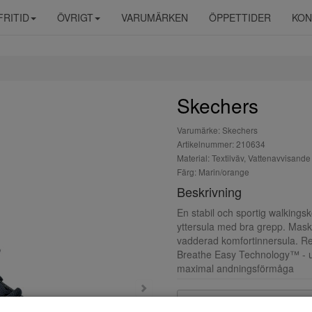
FRITID
ÖVRIGT
VARUMÄRKEN
ÖPPETTIDER
KON
Skechers
Varumärke: Skechers
Artikelnummer: 210634
Material: Textilväv, Vattenavvisande
Färg: Marin/orange
Beskrivning
En stabil och sportig walkings
yttersula med bra grepp. Mas
vadderad komfortinnersula. Re
Breathe Easy Technology™ - ul
maximal andningsförmåga