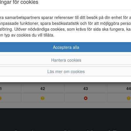
ningar för cookies
ra samarbetspartners sparar referenser till ditt besök på din enhet för 
npassade funktioner, spara besöksstatistik och för att möjliggöra perso
föring. Utöver nödvändiga cookies, som krävs för sida ska fungera, ka
en typ av cookies du vill tillåta.
Acceptera alla
Hantera cookies
Läs mer om cookies
1
42
43
44