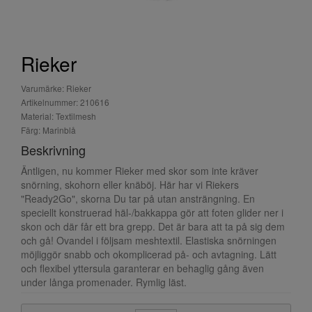
Rieker
Varumärke: Rieker
Artikelnummer: 210616
Material: Textilmesh
Färg: Marinblå
Beskrivning
Äntligen, nu kommer Rieker med skor som inte kräver
snörning, skohorn eller knäböj. Här har vi Riekers
"Ready2Go", skorna Du tar på utan ansträngning. En
speciellt konstruerad häl-/bakkappa gör att foten glider ner i
skon och där får ett bra grepp. Det är bara att ta på sig dem
och gå! Ovandel i följsam meshtextil. Elastiska snörningen
möjliggör snabb och okomplicerad på- och avtagning. Lätt
och flexibel yttersula garanterar en behaglig gång även
under långa promenader. Rymlig läst.