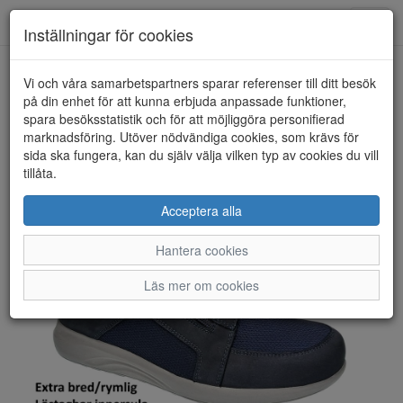
Toggl
Inställningar för cookies
navig
Vi och våra samarbetspartners sparar referenser till ditt besök
HEM
NEW FEET
på din enhet för att kunna erbjuda anpassade funktioner,
spara besöksstatistik och för att möjliggöra personifierad
marknadsföring. Utöver nödvändiga cookies, som krävs för
sida ska fungera, kan du själv välja vilken typ av cookies du vill
tillåta.
Acceptera alla
Hantera cookies
Läs mer om cookies