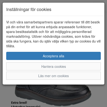
Toggl
Inställningar för cookies
navig
Vi och våra samarbetspartners sparar referenser till ditt besök
HEM
G COMFORT
på din enhet för att kunna erbjuda anpassade funktioner,
spara besöksstatistik och för att möjliggöra personifierad
marknadsföring. Utöver nödvändiga cookies, som krävs för
sida ska fungera, kan du själv välja vilken typ av cookies du vill
tillåta.
Acceptera alla
Hantera cookies
Läs mer om cookies