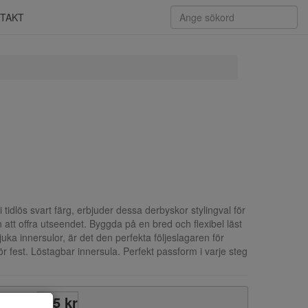
TAKT
i tidlös svart färg, erbjuder dessa derbyskor stylingval för
 att offra utseendet. Byggda på en bred och flexibel läst
uka innersulor, är det den perfekta följeslagaren för
ör fest. Löstagbar innersula. Perfekt passform i varje steg
995 kr