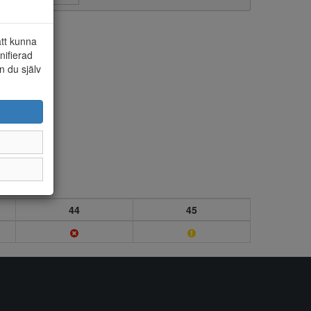
att kunna
nifierad
n du själv
44
45