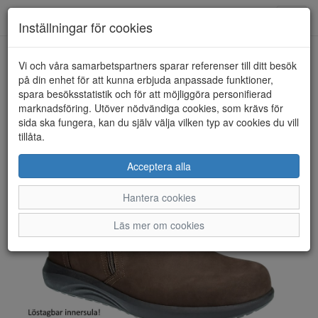
Toggl
Inställningar för cookies
navig
Vi och våra samarbetspartners sparar referenser till ditt besök
HEM
NEW FEET
på din enhet för att kunna erbjuda anpassade funktioner,
spara besöksstatistik och för att möjliggöra personifierad
marknadsföring. Utöver nödvändiga cookies, som krävs för
sida ska fungera, kan du själv välja vilken typ av cookies du vill
tillåta.
Acceptera alla
Hantera cookies
Läs mer om cookies