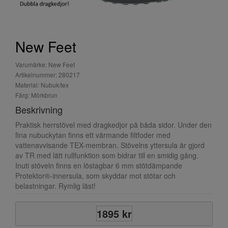
New Feet
Varumärke: New Feet
Artikelnummer: 280217
Material: Nubuk/tex
Färg: Mörkbrun
Beskrivning
Praktisk herrstövel med dragkedjor på båda sidor. Under den
fina nubuckytan finns ett värmande filtfoder med
vattenavvisande TEX-membran. Stövelns yttersula är gjord
av TR med lätt rullfunktion som bidrar till en smidig gång.
Inuti stöveln finns en löstagbar 6 mm stötdämpande
Protektor®-innersula, som skyddar mot stötar och
belastningar. Rymlig läst!
1895 kr