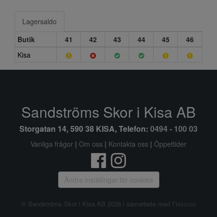
Lagersaldo
Butik
41
42
43
44
45
46
Kisa
Sandströms Skor i Kisa AB
Storgatan 14, 590 38 KISA, Telefon:
0494 - 100 03
Vanliga frågor
|
Om oss
|
Kontakta oss
|
Öppettider
Ändra inställingar för cookies
© Sandströms Skor i Kisa AB 2026 i samarbete med
Flexicon