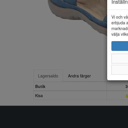
Inställ
Vi och vå
erbjuda a
marknads
välja vilk
Lagersaldo
Andra färger
Butik
3
Kisa