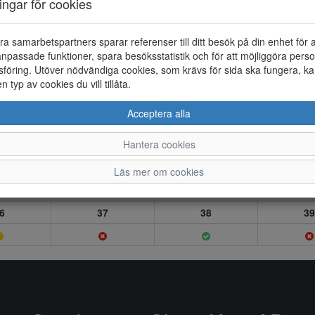
ningar för cookies
ra samarbetspartners sparar referenser till ditt besök på din enhet för 
npassade funktioner, spara besöksstatistik och för att möjliggöra perso
föring. Utöver nödvändiga cookies, som krävs för sida ska fungera, ka
en typ av cookies du vill tillåta.
Acceptera alla
Hantera cookies
Läs mer om cookies
6
37
38
39