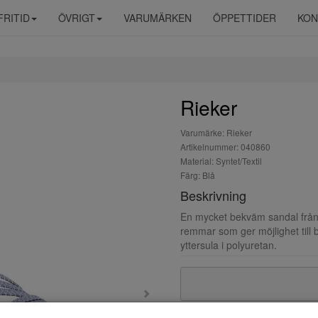
FRITID
ÖVRIGT
VARUMÄRKEN
ÖPPETTIDER
KON
Rieker
Varumärke: Rieker
Artikelnummer: 040860
Material: Syntet/Textil
Färg: Blå
Beskrivning
En mycket bekväm sandal från 
remmar som ger möjlighet till 
yttersula i polyuretan.