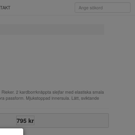
TAKT
Rieker. 2 kardborrknäppta slejfar med elastiska smala
bra passform. Mjukstoppad innersula. Lätt, sviktande
795 kr