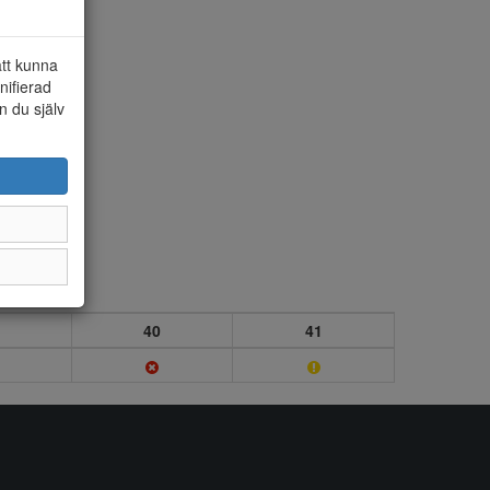
att kunna
nifierad
n du själv
40
41