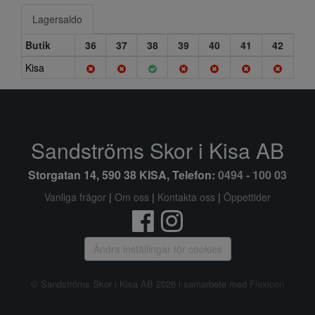
Lagersaldo
Butik
36
37
38
39
40
41
42
Kisa
Sandströms Skor i Kisa AB
Storgatan 14, 590 38 KISA, Telefon:
0494 - 100 03
Vanliga frågor
|
Om oss
|
Kontakta oss
|
Öppettider
Ändra inställingar för cookies
© Sandströms Skor i Kisa AB 2026 i samarbete med
Flexicon