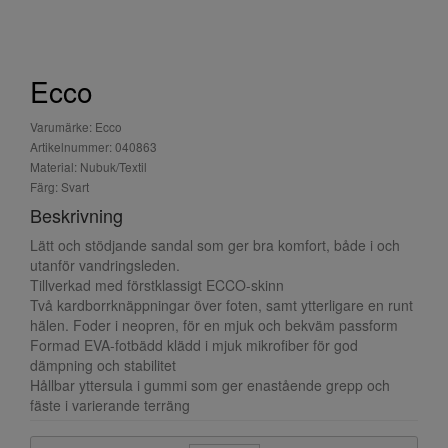
Ecco
Varumärke: Ecco
Artikelnummer: 040863
Material: Nubuk/Textil
Färg: Svart
Beskrivning
Lätt och stödjande sandal som ger bra komfort, både i och
utanför vandringsleden.
Tillverkad med förstklassigt ECCO-skinn
Två kardborrknäppningar över foten, samt ytterligare en runt
hälen. Foder i neopren, för en mjuk och bekväm passform
Formad EVA-fotbädd klädd i mjuk mikrofiber för god
dämpning och stabilitet
Hållbar yttersula i gummi som ger enastående grepp och
fäste i varierande terräng