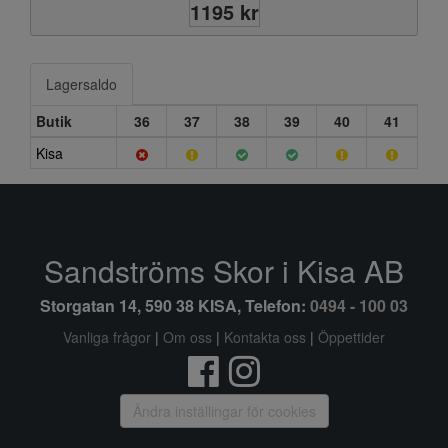
1195 kr
Lagersaldo
Butik
36
37
38
39
40
41
Kisa
Sandströms Skor i Kisa AB
Storgatan 14, 590 38 KISA, Telefon:
0494 - 100 03
Vanliga frågor
|
Om oss
|
Kontakta oss
|
Öppettider
Ändra inställingar för cookies