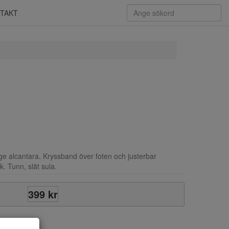
TAKT
ige alcantara. Kryssband över foten och justerbar
. Tunn, slät sula.
399 kr