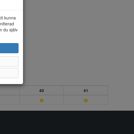
att kunna
nifierad
n du själv
40
41