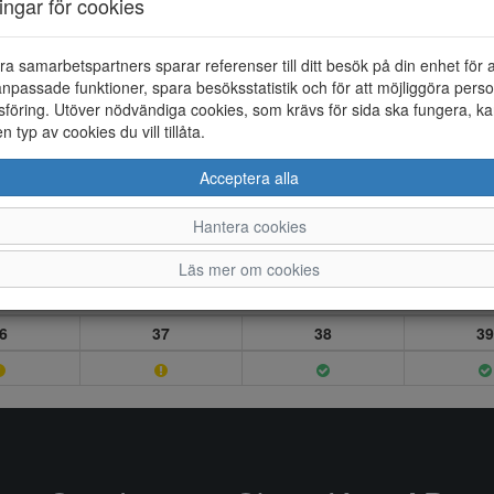
ningar för cookies
ra samarbetspartners sparar referenser till ditt besök på din enhet för 
npassade funktioner, spara besöksstatistik och för att möjliggöra perso
föring. Utöver nödvändiga cookies, som krävs för sida ska fungera, ka
en typ av cookies du vill tillåta.
Acceptera alla
Hantera cookies
Läs mer om cookies
6
37
38
39