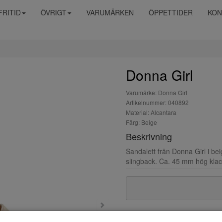
FRITID
ÖVRIGT
VARUMÄRKEN
ÖPPETTIDER
KON
Donna Girl
Varumärke: Donna Girl
Artikelnummer: 040892
Material: Alcantara
Färg: Beige
Beskrivning
Sandalett från Donna Girl i be
slingback. Ca. 45 mm hög klack