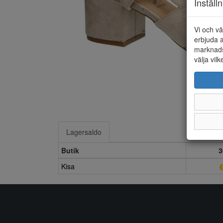
Inställ
Vi och vå
erbjuda a
marknads
välja vilk
Lagersaldo
Butik
3
Kisa