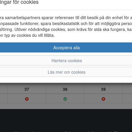
ningar för cookies
ra samarbetspartners sparar referenser till ditt besök på din enhet för 
npassade funktioner, spara besöksstatistik och för att möjliggöra perso
föring. Utöver nödvändiga cookies, som krävs för sida ska fungera, ka
en typ av cookies du vill tillåta.
Acceptera alla
Hantera cookies
Läs mer om cookies
37
38
39