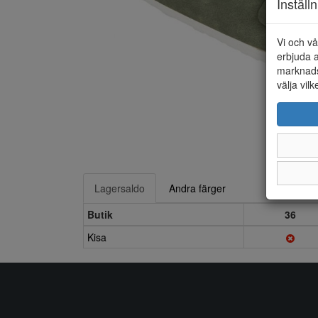
Inställ
Vi och vå
erbjuda a
marknads
välja vilk
Lagersaldo
Andra färger
Butik
36
Kisa