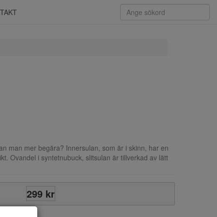
TAKT
kan man mer begära? Innersulan, som är i skinn, har en
. Ovandel i syntetnubuck, slitsulan är tillverkad av lätt
299 kr