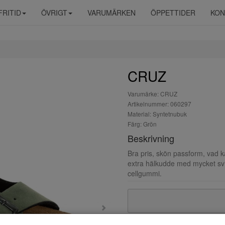
FRITID
ÖVRIGT
VARUMÄRKEN
ÖPPETTIDER
KON
CRUZ
Varumärke: CRUZ
Artikelnummer: 060297
Material: Syntetnubuk
Färg: Grön
Beskrivning
Bra pris, skön passform, vad 
extra hälkudde med mycket svikt
cellgummi.