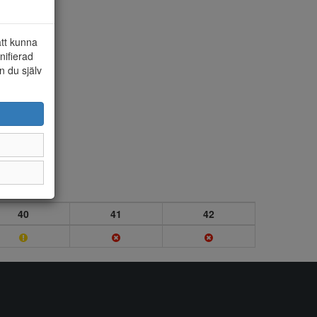
att kunna
nifierad
n du själv
40
41
42