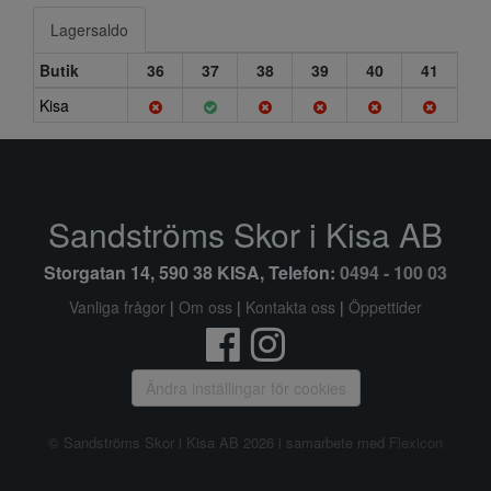
Lagersaldo
Butik
36
37
38
39
40
41
Kisa
Sandströms Skor i Kisa AB
Storgatan 14, 590 38 KISA, Telefon:
0494 - 100 03
Vanliga frågor
|
Om oss
|
Kontakta oss
|
Öppettider
Ändra inställingar för cookies
© Sandströms Skor i Kisa AB 2026 i samarbete med
Flexicon