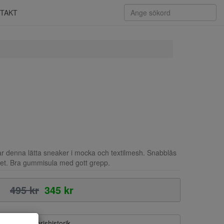
TAKT
 denna lätta sneaker i mocka och textilmesh. Snabblås
et. Bra gummisula med gott grepp.
495 kr
345 kr
Visa prishistorik