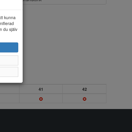
att kunna
nifierad
n du själv
41
42