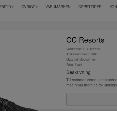
FRITID
ÖVRIGT
VARUMÄRKEN
ÖPPETTIDER
KON
CC Resorts
Varumärke: CC Resorts
Artikelnummer: 050960
Material: Mocka/mesh
Färg: Svart
Beskrivning
Till sommarpromenaden passar
med resårsnörning för smidigh