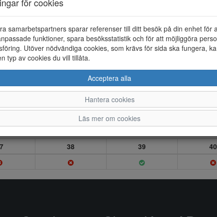
ningar för cookies
ra samarbetspartners sparar referenser till ditt besök på din enhet för 
npassade funktioner, spara besöksstatistik och för att möjliggöra perso
föring. Utöver nödvändiga cookies, som krävs för sida ska fungera, ka
en typ av cookies du vill tillåta.
Acceptera alla
Hantera cookies
Läs mer om cookies
7
38
39
40