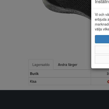
Inställ
Vi och vå
erbjuda a
marknads
välja vilk
Lagersaldo
Andra färger
Butik
3
Kisa