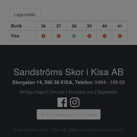
Lagersaldo
Butik
36
37
38
39
40
41
Kisa
Sandströms Skor i Kisa AB
Storgatan 14, 590 38 KISA, Telefon:
0494 - 100 03
Vanliga frågor
|
Om oss
|
Kontakta oss
|
Öppettider
Ändra inställingar för cookies
© Sandströms Skor i Kisa AB 2026 i samarbete med
Flexicon