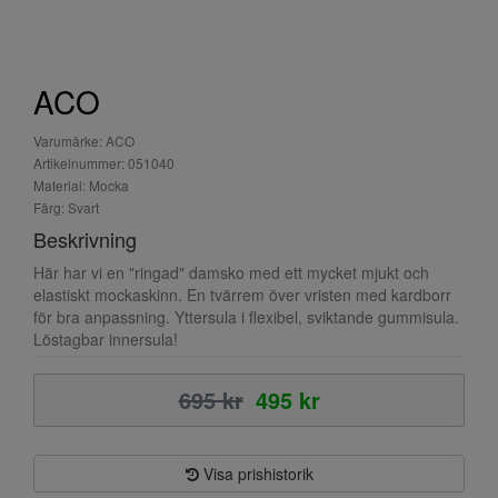
ACO
Varumärke: ACO
Artikelnummer: 051040
Material: Mocka
Färg: Svart
Beskrivning
Här har vi en "ringad" damsko med ett mycket mjukt och
elastiskt mockaskinn. En tvärrem över vristen med kardborr
för bra anpassning. Yttersula i flexibel, sviktande gummisula.
Löstagbar innersula!
695 kr
495 kr
Visa prishistorik