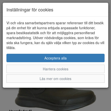
Toggl
Inställningar för cookies
navig
Vi och våra samarbetspartners sparar referenser till ditt besök
HEM
RÅÅ DESIGN
på din enhet för att kunna erbjuda anpassade funktioner,
spara besöksstatistik och för att möjliggöra personifierad
marknadsföring. Utöver nödvändiga cookies, som krävs för
sida ska fungera, kan du själv välja vilken typ av cookies du vill
tillåta.
Acceptera alla
Hantera cookies
Läs mer om cookies