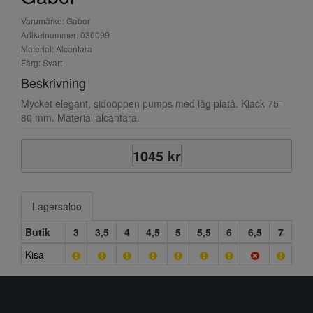
Varumärke: Gabor
Artikelnummer: 030099
Material: Alcantara
Färg: Svart
Beskrivning
Mycket elegant, sidoöppen pumps med låg platå. Klack 75-
80 mm. Material alcantara.
1045 kr
Lagersaldo
Butik
3
3,5
4
4,5
5
5,5
6
6,5
7
Kisa