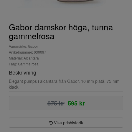
Gabor damskor höga, tunna
gammelrosa
Varumärke: Gabor
Artikelnummer: 030097
Material: Alcantara
Färg: Gammelrosa
Beskrivning
Elegant pumps i alcantara från Gabor. 10 mm platå, 75 mm
klack.
875 kr
595 kr
Visa prishistorik