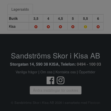
Lagersaldo
Butik
3,5
4
4,5
5
5,5
6
Kisa
Sandströms Skor i Kisa AB
Storgatan 14, 590 38 KISA, Telefon:
0494 - 100 03
Vanliga frågor
|
Om oss
|
Kontakta oss
|
Öppettider
Ändra inställingar för cookies
© Sandströms Skor i Kisa AB 2026 i samarbete med
Flexicon