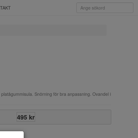
TAKT
atågummisula. Snörning för bra anpassning. Ovandel i
495 kr