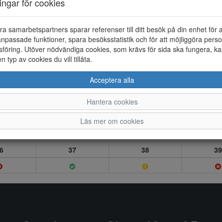
ningar för cookies
ra samarbetspartners sparar referenser till ditt besök på din enhet för 
npassade funktioner, spara besöksstatistik och för att möjliggöra perso
föring. Utöver nödvändiga cookies, som krävs för sida ska fungera, ka
en typ av cookies du vill tillåta.
Acceptera alla
Hantera cookies
Läs mer om cookies
6
37
38
39