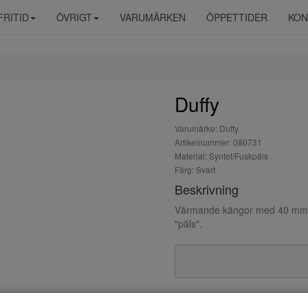
FRITID
ÖVRIGT
VARUMÄRKEN
ÖPPETTIDER
KON
Duffy
Varumärke: Duffy
Artikelnummer: 080731
Material: Syntet/Fuskpäls
Färg: Svart
Beskrivning
Värmande kängor med 40 mm pl
"päls".