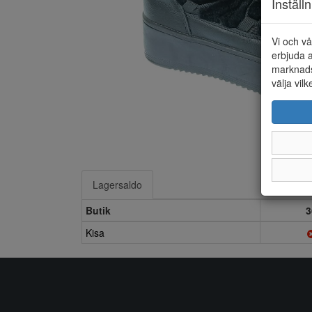
Inställ
Vi och vå
erbjuda a
marknads
välja vilk
Lagersaldo
Butik
3
Kisa