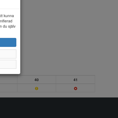
att kunna
nifierad
n du själv
40
41