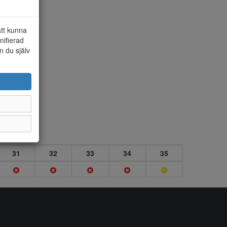
att kunna
nifierad
n du själv
31
32
33
34
35