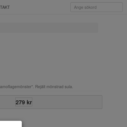
TAKT
amoflagemönster". Rejält mönstrad sula.
279 kr