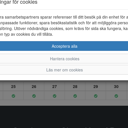
ningar för cookies
ra samarbetspartners sparar referenser till ditt besök på din enhet för 
npassade funktioner, spara besöksstatistik och för att möjliggöra perso
föring. Utöver nödvändiga cookies, som krävs för sida ska fungera, ka
en typ av cookies du vill tillåta.
Acceptera alla
Hantera cookies
Läs mer om cookies
25
26
27
28
29
30