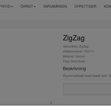
FRITID
ÖVRIGT
VARUMÄRKEN
ÖPPETTIDER
KON
ZigZag
Varumärke: ZigZag
Artikelnummer: 700111
Material: Gummi
Färg: Grön/Svart
Beskrivning
Gummistövel med klack och "k