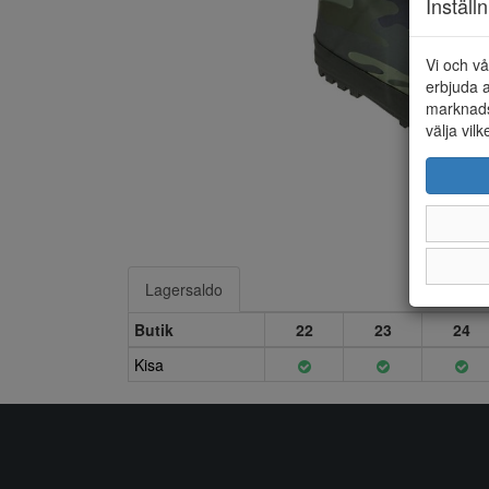
Inställ
Vi och vå
erbjuda a
marknads
välja vilk
Lagersaldo
Butik
22
23
24
Kisa