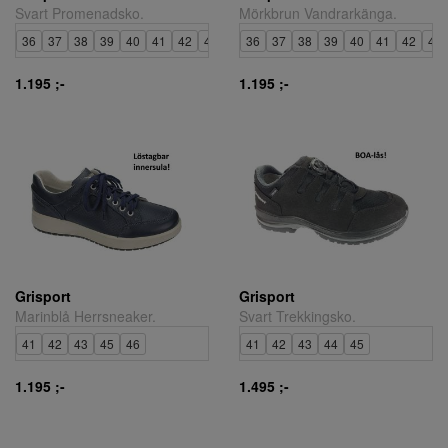
Svart Promenadsko.
Mörkbrun Vandrarkänga.
36
37
38
39
40
41
42
43
44
36
45
37
46
38
47
39
40
41
42
43
1.195 ;-
1.195 ;-
Grisport
Grisport
Marinblå Herrsneaker.
Svart Trekkingsko.
41
42
43
45
46
41
42
43
44
45
1.195 ;-
1.495 ;-