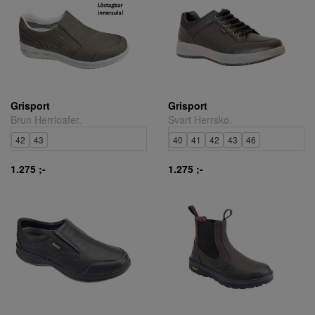
Grisport
Grisport
Brun Herrloafer.
Svart Herrsko.
42
43
40
41
42
43
46
1.275 ;-
1.275 ;-