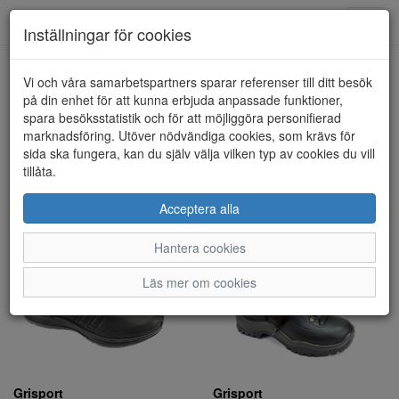
Toggl
Inställningar för cookies
navig
Visa filter
Vi och våra samarbetspartners sparar referenser till ditt besök
på din enhet för att kunna erbjuda anpassade funktioner,
Grisport (11 artiklar)
spara besöksstatistik och för att möjliggöra personifierad
marknadsföring. Utöver nödvändiga cookies, som krävs för
sida ska fungera, kan du själv välja vilken typ av cookies du vill
Sortera efter:
tillåta.
Acceptera alla
Hantera cookies
Läs mer om cookies
Grisport
Grisport