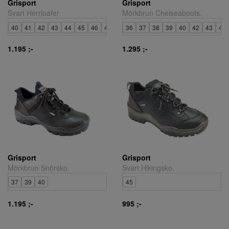
Grisport
Grisport
Svart Herrloafer.
Mörkbrun Chelseaboots.
40
41
42
43
44
45
46
47
48
36
37
38
39
40
42
43
44
1.195 ;-
1.295 ;-
Grisport
Grisport
Mörkbrun Snörsko.
Svart Hikingsko.
37
39
40
45
1.195 ;-
995 ;-