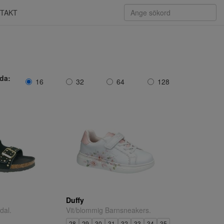
TAKT
ida:
16
32
64
128
Duffy
dal.
Vit/blommig Barnsneakers.
28
29
30
31
32
33
34
35