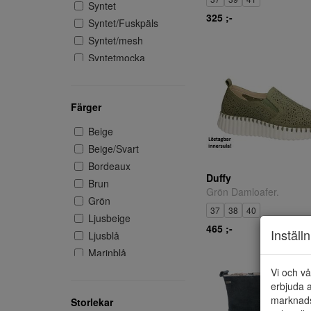
Syntet
325 ;-
Syntet/Fuskpäls
Syntet/mesh
Syntetmocka
Syntetnubuk
Textil
Färger
Textilväv
Beige
Beige/Svart
Bordeaux
Duffy
Brun
Grön Damloafer.
Grön
37
38
40
Ljusbeige
465 ;-
Inställ
Ljusblå
Marinblå
Mörkbrun
Vi och vå
erbjuda a
Natur
marknads
Storlekar
Naturbrun