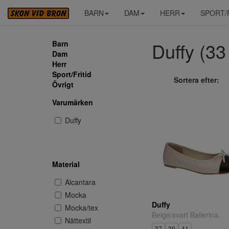
BARN
DAM
HERR
SPORT/
Duffy (33 
Barn
Dam
Herr
Sport/Fritid
Sortera efter:
Övrigt
Varumärken
Duffy
Material
Alcantara
Mocka
Duffy
Mocka/tex
Beige/svart Ballerina.
Nättextil
37
39
41