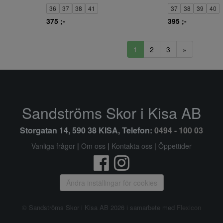
36
37
38
41
37
38
39
40
375 ;-
395 ;-
1
2
3
»
Sandströms Skor i Kisa AB
Storgatan 14, 590 38 KISA, Telefon:
0494 - 100 03
Vanliga frågor
|
Om oss
|
Kontakta oss
|
Öppettider
Ändra inställingar för cookies
© Sandströms Skor i Kisa AB 2026 i samarbete med
Flexicon