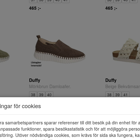
465 ;-
465 ;-
Duffy
Duffy
Mörkbrun Damloafer.
Beige Bekvämsan
38
39
40
38
39
41
465 ;-
495 ;-
ningar för cookies
ra samarbetspartners sparar referenser till ditt besök på din enhet för 
npassade funktioner, spara besöksstatistik och för att möjliggöra perso
föring. Utöver nödvändiga cookies, som krävs för sida ska fungera, ka