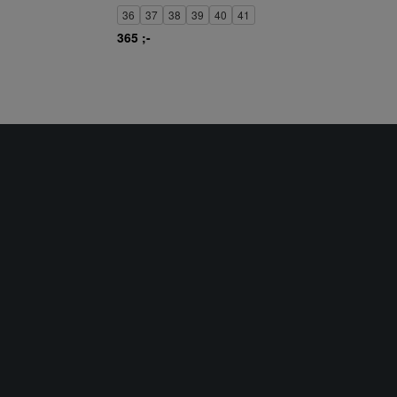
36
37
38
39
40
41
365 ;-