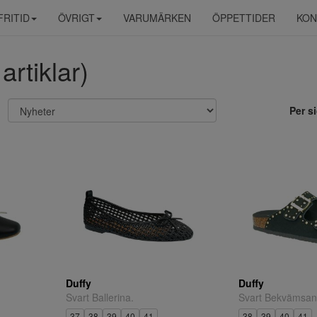
FRITID
ÖVRIGT
VARUMÄRKEN
ÖPPETTIDER
KON
artiklar)
Per s
Duffy
Duffy
Svart Ballerina.
Svart Bekvämsan
37
38
39
40
41
38
39
40
41