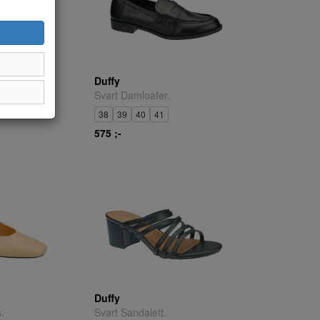
Duffy
ingkänga.
Svart Damloafer.
38
39
40
41
575 ;-
Duffy
.
Svart Sandalett.