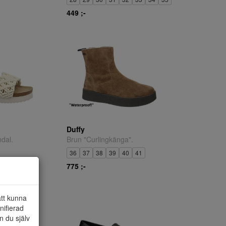
449 ;-
Duffy
dal.
Brun "Curlingkänga".
36
37
38
39
40
41
775 ;-
att kunna
nifierad
n du själv