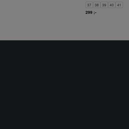
37
38
39
40
41
2425
299 ;-
25
25/28
26
2627
27
2728
28
2829
29
29/32
3
3,5
30
3031
31
31/34