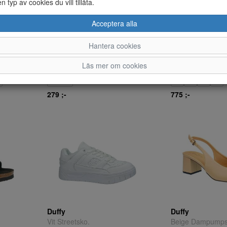
en typ av cookies du vill tillåta.
Acceptera alla
Hantera cookies
Duffy
Duffy
Läs mer om cookies
Ryggsäck.
MörkbrSvart Curl
SVART
38
39
40
41
279 ;-
775 ;-
Duffy
Duffy
Vit Streetsko.
Beige Dampumps