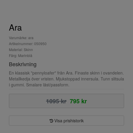
Ara
Varumärke: ara
Artikelnummer: 050950
Material: Skinn
Färg: Marinblå
Beskrivning
En klassisk "pennyloafer" från Ara. Finaste skinn i ovandelen.
Metallkedja över vristen. Mjukstoppad innersula. Tunn slitsula
i gummi. Smalare läst/passform.
1095 kr
795 kr
Visa prishistorik