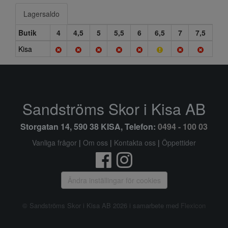
Lagersaldo
Butik
4
4,5
5
5,5
6
6,5
7
7,5
Kisa
Sandströms Skor i Kisa AB
Storgatan 14, 590 38 KISA, Telefon:
0494 - 100 03
Vanliga frågor
|
Om oss
|
Kontakta oss
|
Öppettider
Ändra inställingar för cookies
© Sandströms Skor i Kisa AB 2026 i samarbete med
Flexicon